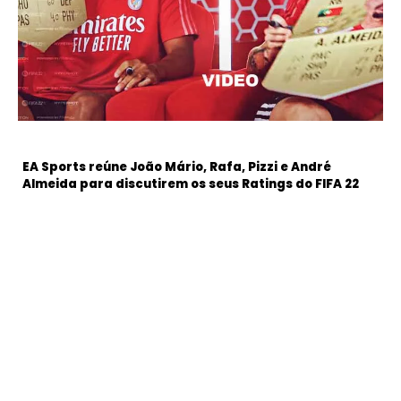
EA Sports reúne João Mário, Rafa, Pizzi e André
Almeida para discutirem os seus Ratings do FIFA 22